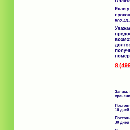
Оплата
Если у
прокон
502-43-
Уваж
пред
возм
долго
получ
номер
8
(49
Запись 
хранени
Постоян
10 дней
Постоян
30 дней