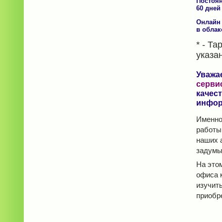
Постоян
60 дней
Онлайн 
в облак
* - Т
указа
Уважа
серви
качес
инфор
Именно
работы
наших 
задумы
На это
офиса 
изучить
приобр