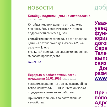
Китайцы подняли цены на оптоволокно
/ 2026-03-02
Уваж
Китайцы подняли цены на оптоволокно
увед
для российских заказчиков в 2,5–4 раза —
функ
подробности события | Дзен
юрид
«Китайские производители за год подняли
дого
цены на оптоволокно для России в 2,5–4
Серв
раза.» — Life.ru
Теле
«На Китай приходится свыше 60 процентов
мирового производства
выпо
связ
DZEN.RU
Дого
разм
Перерыв в работе технической
www.
поддержки 16.01.2026
/ 2026-01-16
Уважаемые абоненты в связи с аварией на
тепло магистрали, 16.01.2026 техническая
При 
поддержка временно не работает.
поло
Приносим извинения за доставленные
Адре
неудобства.